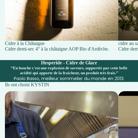
Cidre à la Châtaigne
cidre au s
Cidre demi-sec 4° à la châtaigne AOP Bio d'Ardèche.
Cidre demi
Hesperide - Cidre de Glace
“En bouche c'est une explosion de saveurs, supportée par cette belle
acidité qui apporte de la fraicheur, un produit très frais.”
Paolo Basso, meilleur sommelier du monde en 2013.
Ils ont choisi KYSTIN